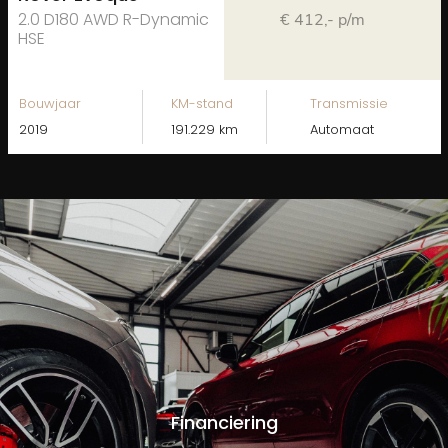
2.0 D180 AWD R-Dynamic
€ 412,- p/m
HSE
Bouwjaar
KM-stand
Transmissie
2019
191.229 km
Automaat
Financiering