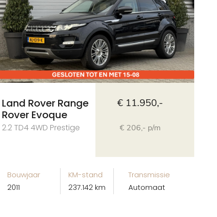
Land Rover Range
€ 11.950,-
Rover Evoque
2.2 TD4 4WD Prestige
€ 206,- p/m
Bouwjaar
KM-stand
Transmissie
2011
237.142 km
Automaat