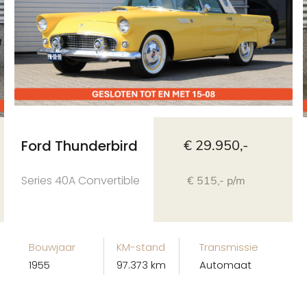
Ford Thunderbird
€ 29.950,-
Series 40A Convertible
€ 515,- p/m
Bouwjaar
KM-stand
Transmissie
1955
97.373 km
Automaat