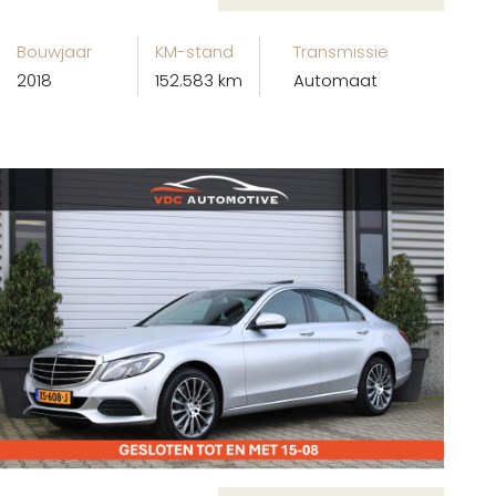
Bouwjaar
KM-stand
Transmissie
2018
152.583 km
Automaat