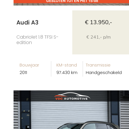
Audi A3
€ 13.950,-
Cabriolet 1.8 TFSI S-
€ 241,- p/m
edition
Bouwjaar
KM-stand
Transmissie
2011
97.430 km
Handgeschakeld