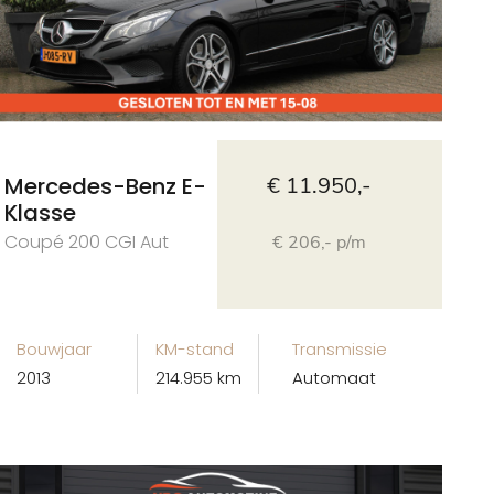
Mercedes-Benz E-
€ 11.950,-
Klasse
Coupé 200 CGI Aut
€ 206,- p/m
Bouwjaar
KM-stand
Transmissie
2013
214.955 km
Automaat