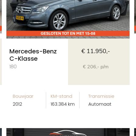
Mercedes-Benz
€ 11.950,-
C-Klasse
180
€ 206,- p/m
Bouwjaar
KM-stand
Transmissie
2012
163.384 km
Automaat