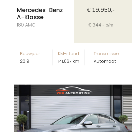
Mercedes-Benz
€ 19.950,-
A-Klasse
180 AMG
€ 344,- p/m
Bouwjaar
KM-stand
Transmissie
2019
141.667 km
Automaat