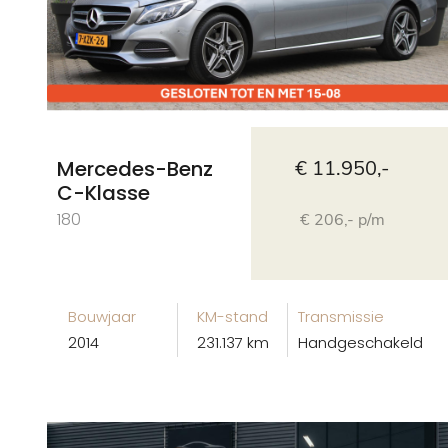
Mercedes-Benz
€ 11.950,-
C-Klasse
180
€ 206,- p/m
Bouwjaar
KM-stand
Transmissie
2014
231.137 km
Handgeschakeld