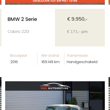
BMW 2 Serie
€ 9.950,-
Cabrio 220i
€ 171,- p/m
Bouwjaar
KM-stand
Transmissie
2015
189.149 km
Handgeschakeld