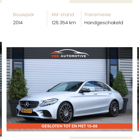
Bouwjaar
KM-stand
Transmissie
2014
126.354 km
Handgeschakeld