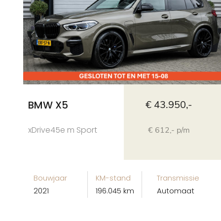
BMW X5
€ 43.950,-
xDrive45e m Sport
€ 612,- p/m
Bouwjaar
KM-stand
Transmissie
2021
196.045 km
Automaat