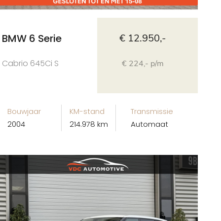
BMW 6 Serie
€ 12.950,-
Cabrio 645Ci S
€ 224,- p/m
Bouwjaar
KM-stand
Transmissie
2004
214.978 km
Automaat