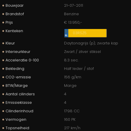
Bouwjaar
21-07-2011
Brandstof
Benzine
Prijs
€ 13.950,-
Kenteken
03RSZ5
Kleur
Daytonagrijs (p); zwarte kap
Interieurkleur
Zwart / zilver stiksel
Acceleratie 0-100
8.3 sec.
Bekleding
Half leder / stof
CO2-emissie
156 g/km
BTW/Marge
Marge
Aantal cilinders
4
Emissieklasse
4
Cilinderinhoud
1798 CC
Vermogen
160 PK
Topsnelheid
217 km/h