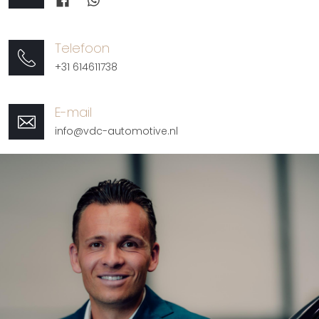
Telefoon
+31 614611738
E-mail
info@vdc-automotive.nl