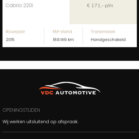
Cabrio 220i
€ 171,- p/m
Bouwjaar
KM-stand
Transmissie
2015
189.149 km
Handgeschakeld
OPENINGSTIJDEN
Wij werken uitsluitend op afspraak.