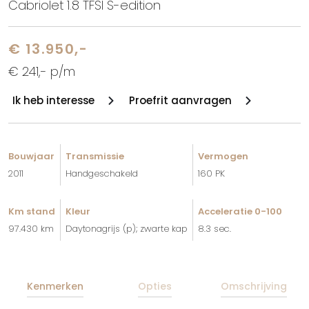
Cabriolet 1.8 TFSI S-edition
€ 13.950,-
€ 241,- p/m
Ik heb interesse
Proefrit aanvragen
Bouwjaar
Transmissie
Vermogen
2011
Handgeschakeld
160 PK
Km stand
Kleur
Acceleratie 0-100
97.430 km
Daytonagrijs (p); zwarte kap
8.3 sec.
Kenmerken
Opties
Omschrijving