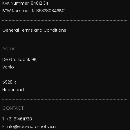
KVK Nummer: 84612134
BTW Nummer: NL863280845B01
General Terms and Conditions
Adres
De Gruisdonk 9B,
Venlo
5928 RT
Nederland
CONTACT
T:
+31 614611738
E:
info@vdc-automotive.nl