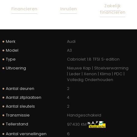
Zakelijk
Financieren
Inruilen
financieren
Merk
Audi
Model
A3
Type
Cabriolet 1.8 TFSI S-edition
Uitvoering
Nieuwe Kap | Stoelverwarming
| Leder | Xenon | Klima | PDC |
Volledig Onderhouden
Aantal deuren
2
Aantal zitplaatsen
4
Aantal sleutels
2
Transmissie
Handgeschakeld
Tellerstand
97.430 KM
Aantal versnellingen
6