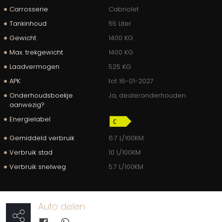
Carrosserie
Cabriolet
Tankinhoud
55 Liter
Gewicht
1400 KG
Max. trekgewicht
1400 KG
Laadvermogen
525 KG
APK
tot 16-01-2027
Onderhoudsboekje
Ja, dealeronderhouden
aanwezig?
Energielabel
Gemiddeld verbruik
6.7 L/100KM
Verbruik stad
10 L/100KM
Verbruik snelweg
5.7 L/100KM
Auto delen