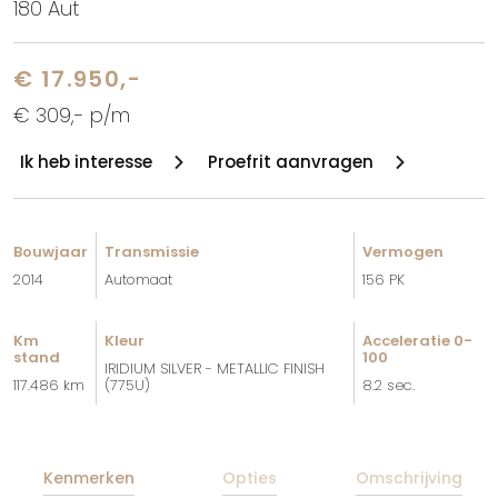
180 Aut
€ 17.950,-
€ 309,- p/m
Ik heb interesse
Proefrit aanvragen
Bouwjaar
Transmissie
Vermogen
2014
Automaat
156 PK
Km
Kleur
Acceleratie 0-
stand
100
IRIDIUM SILVER - METALLIC FINISH
117.486 km
(775U)
8.2 sec.
Kenmerken
Opties
Omschrijving