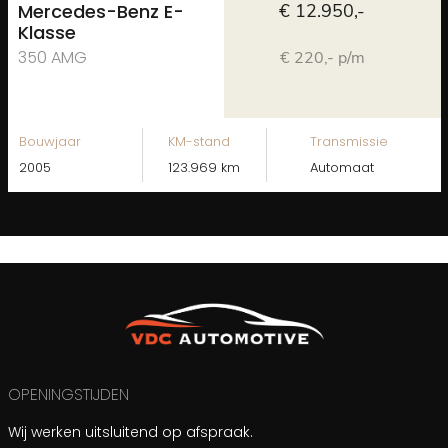
Mercedes-Benz E-
€ 12.950,-
Klasse
350 AMG
€ 220,- p/m
Bouwjaar
KM-stand
Transmissie
2005
123.969 km
Automaat
OPENINGSTIJDEN
Wij werken uitsluitend op afspraak.