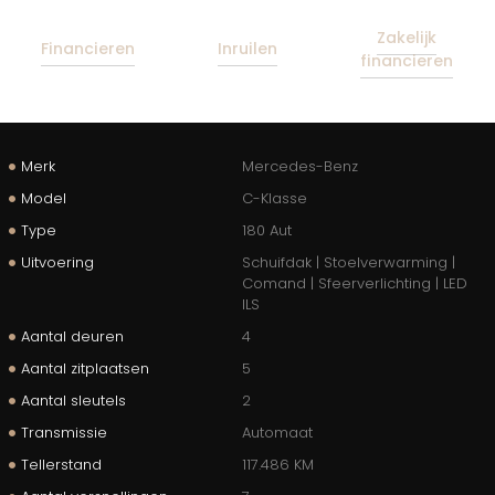
Zakelijk
Financieren
Inruilen
financieren
Merk
Mercedes-Benz
Model
C-Klasse
Type
180 Aut
Uitvoering
Schuifdak | Stoelverwarming |
Comand | Sfeerverlichting | LED
ILS
Aantal deuren
4
Aantal zitplaatsen
5
Aantal sleutels
2
Transmissie
Automaat
Tellerstand
117.486 KM