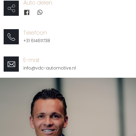
Auto delen
Telefoon
+31 614611738
E-mail
info@vdc-automotive.nl