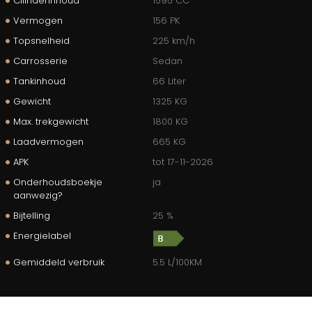
Cilinderinhoud
1595 CC
Vermogen
156 PK
Topsnelheid
225 km/h
Carrosserie
Sedan
Tankinhoud
66 Liter
Gewicht
1325 KG
Max. trekgewicht
1800 KG
Laadvermogen
665 KG
APK
tot 17-11-2026
Onderhoudsboekje
ja
aanwezig?
Bijtelling
25 %
Energielabel
Gemiddeld verbruik
5.5 L/100KM