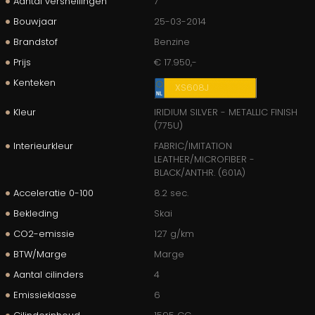
Aantal versnellingen
7
Bouwjaar
25-03-2014
Brandstof
Benzine
Prijs
€ 17.950,-
Kenteken
XS608J
Kleur
IRIDIUM SILVER - METALLIC FINISH
(775U)
Interieurkleur
FABRIC/IMITATION
LEATHER/MICROFIBER -
BLACK/ANTHR. (601A)
Acceleratie 0-100
8.2 sec.
Bekleding
Skai
CO2-emissie
127 g/km
BTW/Marge
Marge
Aantal cilinders
4
Emissieklasse
6