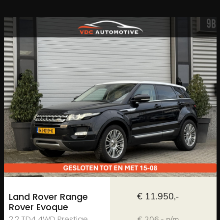
Land Rover Range
€ 11.950,-
Rover Evoque
2.2 TD4 4WD Prestige
€ 206,- p/m