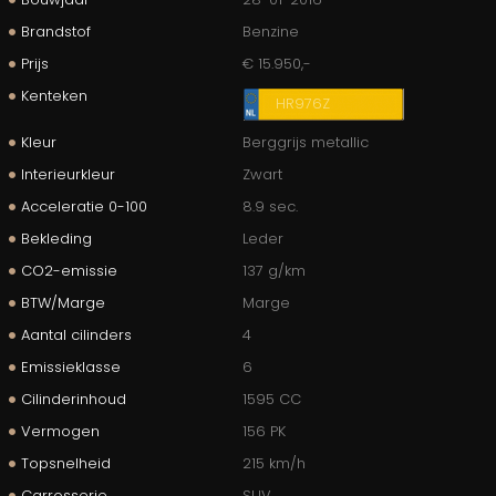
Brandstof
Benzine
Prijs
€ 15.950,-
Kenteken
HR976Z
Kleur
Berggrijs metallic
Interieurkleur
Zwart
Acceleratie 0-100
8.9 sec.
Bekleding
Leder
CO2-emissie
137 g/km
BTW/Marge
Marge
Aantal cilinders
4
Emissieklasse
6
Cilinderinhoud
1595 CC
Vermogen
156 PK
Topsnelheid
215 km/h
Carrosserie
SUV