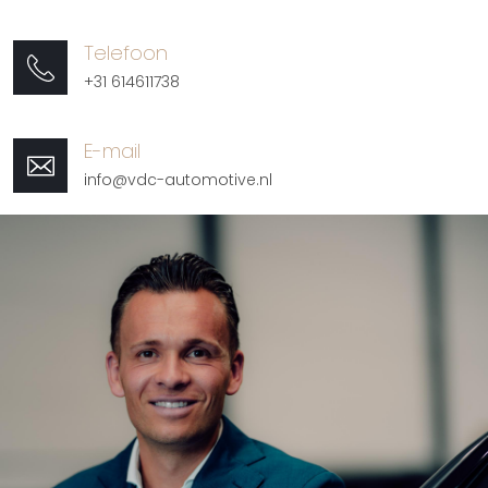
Telefoon
+31 614611738
E-mail
info@vdc-automotive.nl