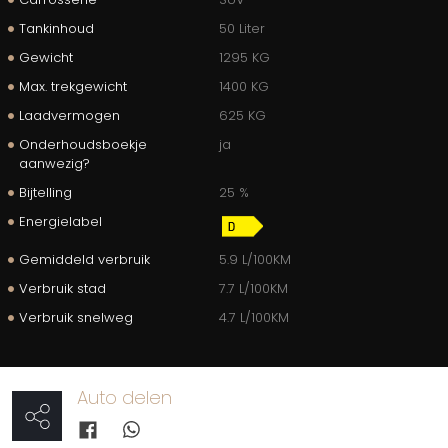
Tankinhoud
50 Liter
Gewicht
1295 KG
Max. trekgewicht
1400 KG
Laadvermogen
625 KG
Onderhoudsboekje
ja
aanwezig?
Bijtelling
25 %
Energielabel
Gemiddeld verbruik
5.9 L/100KM
Verbruik stad
7.7 L/100KM
Verbruik snelweg
4.7 L/100KM
Auto delen