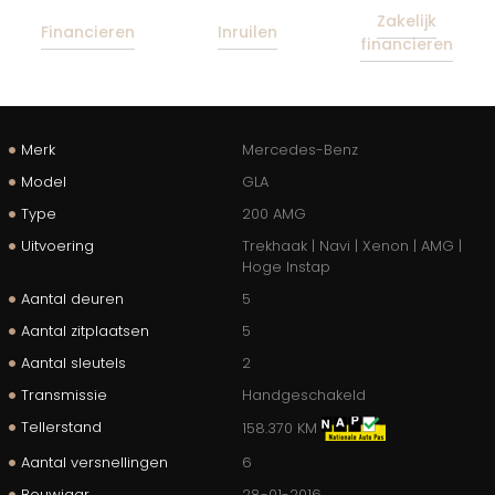
Zakelijk
Financieren
Inruilen
financieren
Merk
Mercedes-Benz
Model
GLA
Type
200 AMG
Uitvoering
Trekhaak | Navi | Xenon | AMG |
Hoge Instap
Aantal deuren
5
Aantal zitplaatsen
5
Aantal sleutels
2
Transmissie
Handgeschakeld
Tellerstand
158.370 KM
Aantal versnellingen
6
Bouwjaar
28-01-2016