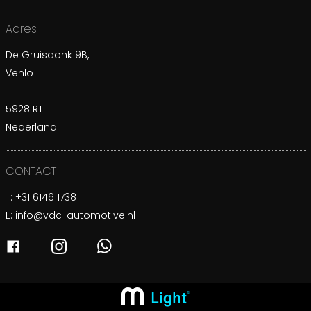
Adres
De Gruisdonk 9B,
Venlo
5928 RT
Nederland
CONTACT
T:
+31 614611738
E:
info@vdc-automotive.nl